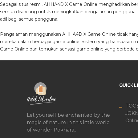
Sebagai situs resmi, AHHA4D X Game Online menghadirkan ber
semua dirancang untuk meningkatkan pengalaman pengguna. Sela
adil bagi semua pengguna.
Pengalaman menggunakan AHHA4D X Game Online tidak hanya s
mereka dalam berbagai game online. Sistem yang transparan 
Game Online dan temukan sensasi game online yang berbeda da
QUICK L
TOGE
JOKI
Let yourself be enchanted by the
Onlin
magic of nature in this little world
of wonder Pokhara,.