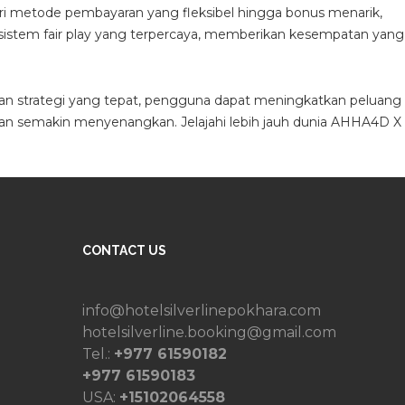
i metode pembayaran yang fleksibel hingga bonus menarik,
sistem fair play yang terpercaya, memberikan kesempatan yang
 strategi yang tepat, pengguna dapat meningkatkan peluang
n semakin menyenangkan. Jelajahi lebih jauh dunia AHHA4D X
CONTACT US
info@hotelsilverlinepokhara.com
hotelsilverline.booking@gmail.com
Tel.:
+977 61590182
+977 61590183
USA:
+15102064558