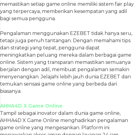
memastikan setiap game online memiliki sistem fair play
yang terpercaya, memberikan kesempatan yang adil
bagi semua pengguna.
Pengalaman menggunakan EZEBET tidak hanya seru,
tetapi juga penuh tantangan. Dengan memahami tips
dan strategi yang tepat, pengguna dapat
meningkatkan peluang mereka dalam berbagai game
online. Sistem yang transparan memastikan semuanya
berjalan dengan adil, membuat pengalaman semakin
menyenangkan. Jelajahi lebih jauh dunia EZEBET dan
temukan sensasi game online yang berbeda dari
biasanya.
AHHA4D X Game Online
Tampil sebagai inovator dalam dunia game online,
AHHA4D X Game Online menghadirkan pengalaman
game online yang mengesankan. Platform ini
menawarkan akses aman dengan layanan 24 jam,