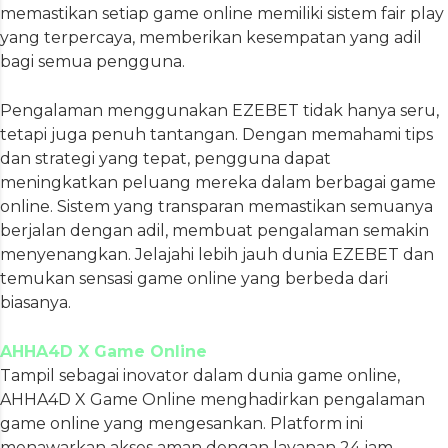
memastikan setiap game online memiliki sistem fair play
yang terpercaya, memberikan kesempatan yang adil
bagi semua pengguna.
Pengalaman menggunakan EZEBET tidak hanya seru,
tetapi juga penuh tantangan. Dengan memahami tips
dan strategi yang tepat, pengguna dapat
meningkatkan peluang mereka dalam berbagai game
online. Sistem yang transparan memastikan semuanya
berjalan dengan adil, membuat pengalaman semakin
menyenangkan. Jelajahi lebih jauh dunia EZEBET dan
temukan sensasi game online yang berbeda dari
biasanya.
AHHA4D X Game Online
Tampil sebagai inovator dalam dunia game online,
AHHA4D X Game Online menghadirkan pengalaman
game online yang mengesankan. Platform ini
menawarkan akses aman dengan layanan 24 jam,