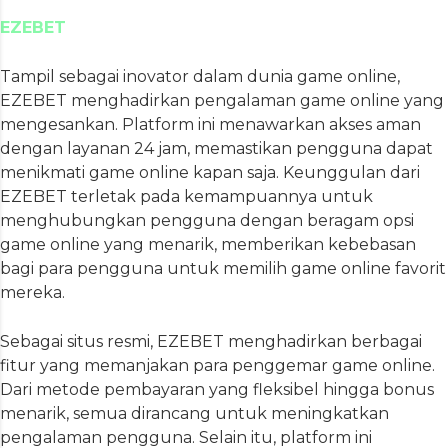
EZEBET
Tampil sebagai inovator dalam dunia game online,
EZEBET menghadirkan pengalaman game online yang
mengesankan. Platform ini menawarkan akses aman
dengan layanan 24 jam, memastikan pengguna dapat
menikmati game online kapan saja. Keunggulan dari
EZEBET terletak pada kemampuannya untuk
menghubungkan pengguna dengan beragam opsi
game online yang menarik, memberikan kebebasan
bagi para pengguna untuk memilih game online favorit
mereka.
Sebagai situs resmi, EZEBET menghadirkan berbagai
fitur yang memanjakan para penggemar game online.
Dari metode pembayaran yang fleksibel hingga bonus
menarik, semua dirancang untuk meningkatkan
pengalaman pengguna. Selain itu, platform ini