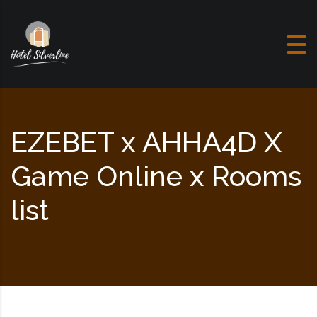
Skip to content
EZEBET x AHHA4D X
Game Online x Rooms
list